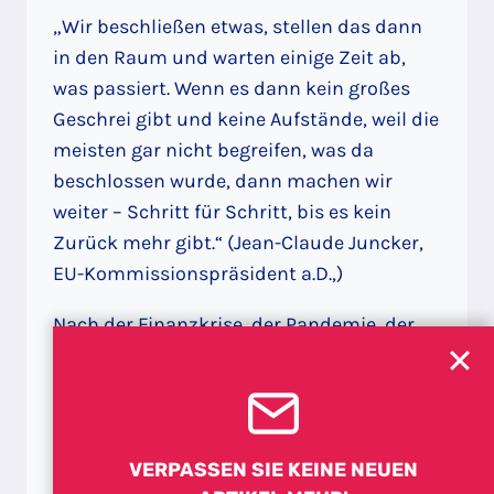
„Wir beschließen etwas, stellen das dann
in den Raum und warten einige Zeit ab,
was passiert. Wenn es dann kein großes
Geschrei gibt und keine Aufstände, weil die
meisten gar nicht begreifen, was da
beschlossen wurde, dann machen wir
weiter – Schritt für Schritt, bis es kein
Zurück mehr gibt.“ (Jean-Claude Juncker,
EU-Kommissionspräsident a.D.,)
Nach der Finanzkrise, der Pandemie, der
Energiekrise und dem Ukraine-Krieg
mangelt es nicht an „Rechtfertigungen“
für die voranschreitende Macht der EU-
Administration. Demokratische, souveräne
VERPASSEN SIE KEINE NEUEN
Nationalstaaten und eine zentralistische