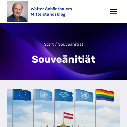
Zum
Walter Schönthalers
Inhalt
Mittelstandsblog
springen
Start
/
Souveänitiät
Souveänitiät