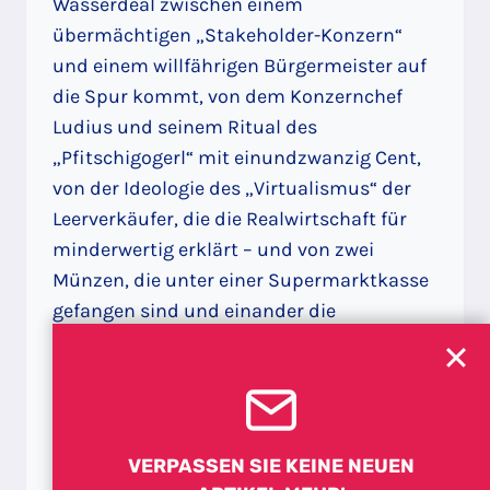
Wasserdeal zwischen einem
übermächtigen „Stakeholder-Konzern“
und einem willfährigen Bürgermeister auf
die Spur kommt, von dem Konzernchef
Ludius und seinem Ritual des
„Pfitschigogerl“ mit einundzwanzig Cent,
von der Ideologie des „Virtualismus“ der
Leerverkäufer, die die Realwirtschaft für
minderwertig erklärt – und von zwei
Münzen, die unter einer Supermarktkasse
gefangen sind und einander die
Geschichte dieser Welt erzählen. Am Ende
dieser Reise, auf dem Planeten
Indebitamento, kehrt jenes Motiv zurück,
mit dem schon die kurze Erzählung über
Hypokriton endete: das befreiende,
VERPASSEN SIE KEINE NEUEN