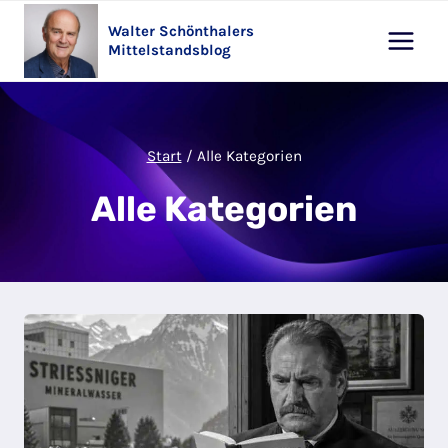
Zum
Walter Schönthalers
Inhalt
Mittelstandsblog
springen
Start
/
Alle Kategorien
Alle Kategorien