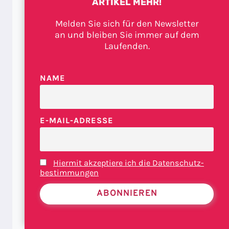
ARTIKEL MEHR!
Melden Sie sich für den Newsletter
an und bleiben Sie immer auf dem
Laufenden.
NAME
WIRTSCHAFT & FINANZEN
E-MAIL-ADRESSE
Unser Geld ist nicht weg –
es hat nur jemand anderer
Hiermit akzeptiere ich die Datenschutz­
Von
Walter Schönthaler
11. Juli 2026
bestimmungen
Österreichs Wirtschaft hat in 4 Jahren 175
Milliarden an Bruttoinlandsprodukt, die
Messzahl für Wohlstand, verloren. Aber