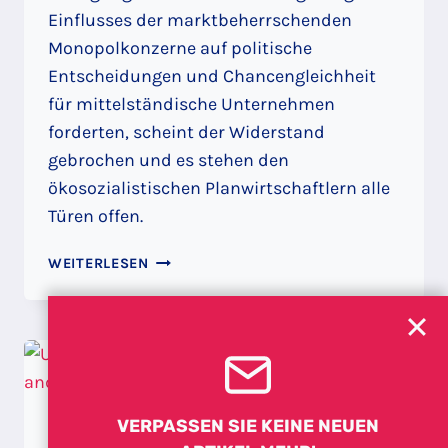
Einflusses der marktbeherrschenden
Monopolkonzerne auf politische
Entscheidungen und Chancengleichheit
für mittelständische Unternehmen
forderten, scheint der Widerstand
gebrochen und es stehen den
ökosozialistischen Planwirtschaftlern alle
Türen offen.
AM
WEITERLESEN
12.
JUNI
1994
HABE
ICH
FALSCH
ENTSCHIEDEN
VERPASSEN SIE KEINE NEUEN