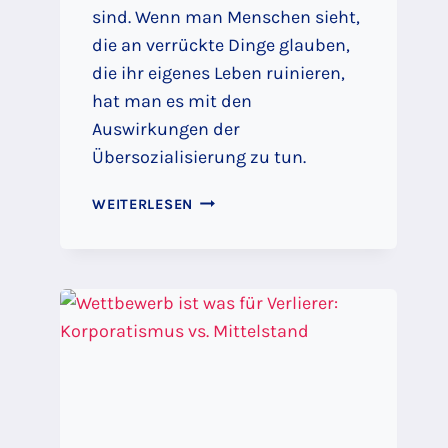
sind. Wenn man Menschen sieht,
die an verrückte Dinge glauben,
die ihr eigenes Leben ruinieren,
hat man es mit den
Auswirkungen der
Übersozialisierung zu tun.
ÜBERSOZIALISIERUNG
WEITERLESEN
–
WARUM
SO
VIELE
MENSCHEN
IM
WESTEN
IHRE
EIGENE
ZERSTÖRUNG