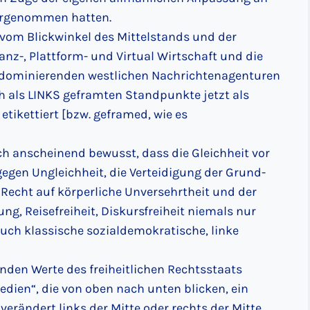
ahrgenommen hatten.
 vom Blickwinkel des Mittelstands und der
nanz-, Plattform- und Virtual Wirtschaft und die
dominierenden westlichen Nachrichtenagenturen
h als LINKS geframten Standpunkte jetzt als
ikettiert [bzw. geframed, wie es
h anscheinend bewusst, dass die Gleichheit vor
egen Ungleichheit, die Verteidigung der Grund-
echt auf körperliche Unversehrtheit und der
, Reisefreiheit, Diskursfreiheit niemals nur
uch klassische sozialdemokratische, linke
enden Werte des freiheitlichen Rechtsstaats
edien“, die von oben nach unten blicken, ein
erändert links der Mitte oder rechts der Mitte