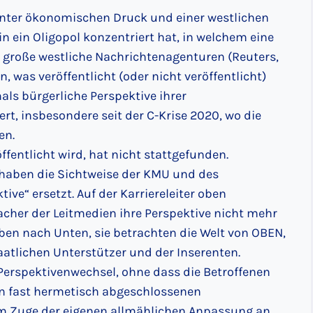
unter ökonomischen Druck und einer westlichen
n ein Oligopol konzentriert hat, in welchem eine
 große westliche Nachrichtenagenturen (Reuters,
 was veröffentlicht (oder nicht veröffentlicht)
ls bürgerliche Perspektive ihrer
rt, insbesondere seit der C-Krise 2020, wo die
en.
fentlicht wird, hat nicht stattgefunden.
 haben die Sichtweise der KMU und des
ive“ ersetzt. Auf der Karriereleiter oben
her der Leitmedien ihre Perspektive nicht mehr
ben nach Unten, sie betrachten die Welt von OBEN,
aatlichen Unterstützer und der Inserenten.
e Perspektivenwechsel, ohne dass die Betroffenen
den fast hermetisch abgeschlossenen
m Zuge der eigenen allmählichen Anpassung an