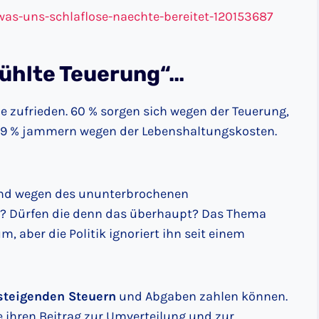
as-uns-schlaflose-naechte-bereitet-120153687
fühlte Teuerung“…
ie zufrieden. 60 % sorgen sich wegen der Teuerung,
, 59 % jammern wegen der Lebenshaltungskosten.
nd wegen des ununterbrochenen
g? Dürfen die denn das überhaupt? Das Thema
um, aber die Politik ignoriert ihn seit einem
steigenden Steuern
und Abgaben zahlen können.
 ihren Beitrag zur Umverteilung und zur