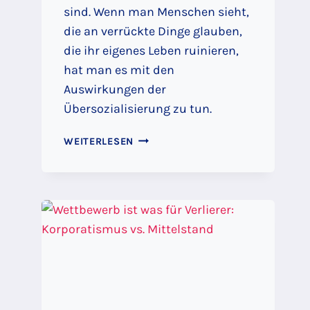
sind. Wenn man Menschen sieht,
die an verrückte Dinge glauben,
die ihr eigenes Leben ruinieren,
hat man es mit den
Auswirkungen der
Übersozialisierung zu tun.
ÜBERSOZIALISIERUNG
WEITERLESEN
–
WARUM
SO
VIELE
MENSCHEN
IM
WESTEN
IHRE
EIGENE
ZERSTÖRUNG