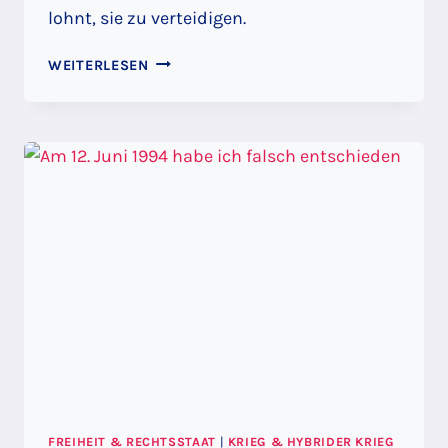
lohnt, sie zu verteidigen.
WETTBEWERB
WEITERLESEN
IST
WAS
FÜR
VERLIERER:
KORPORATISMUS
VS.
MITTELSTAND
FREIHEIT & RECHTSSTAAT
|
KRIEG & HYBRIDER KRIEG