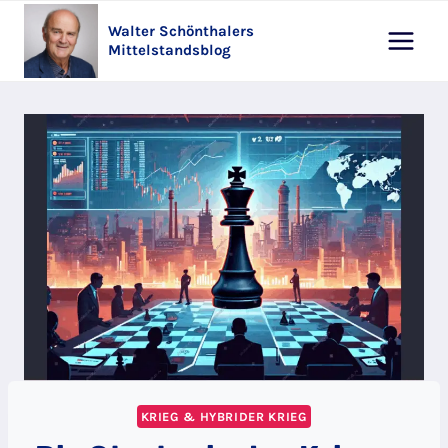
Zum
Walter Schönthalers
Inhalt
Mittelstandsblog
springen
KRIEG & HYBRIDER KRIEG