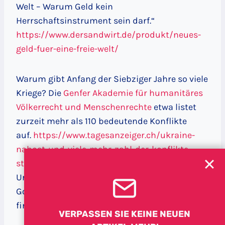
Welt – Warum Geld kein
Herrschaftsinstrument sein darf.“
https://www.dersandwirt.de/produkt/neues-
geld-fuer-eine-freie-welt/
Warum gibt Anfang der Siebziger Jahre so viele
Kriege? Die
Genfer Akademie für humanitäres
Völkerrecht und Menschenrechte
etwa listet
zurzeit mehr als 110 bedeutende Konflikte
auf.
https://www.tagesanzeiger.ch/ukraine-
nahost-und-viele-mehr-zahl-der-konflikte-
steigt-weltweit-469142330303
Eine der
Ursachen ist in der Abschaffung der
Golddeckung der Leitwährung US-Dollar zu
finden:
VERPASSEN SIE KEINE NEUEN