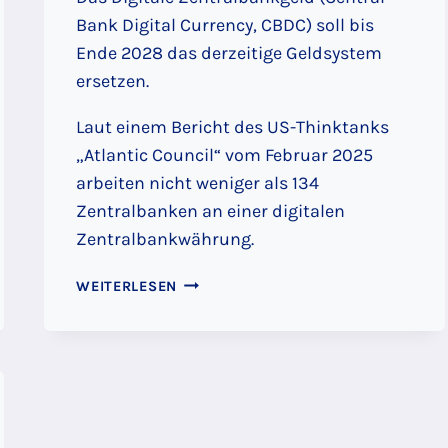
Bank Digital Currency, CBDC) soll bis
Ende 2028 das derzeitige Geldsystem
ersetzen.
Laut einem Bericht des US-Thinktanks
„Atlantic Council“ vom Februar 2025
arbeiten nicht weniger als 134
Zentralbanken an einer digitalen
Zentralbankwährung.
DER
WEITERLESEN
„DIGITALE
EURO“
KOMMT.
EIN
PERFEKTES
KONTROLLINSTRUMENT?