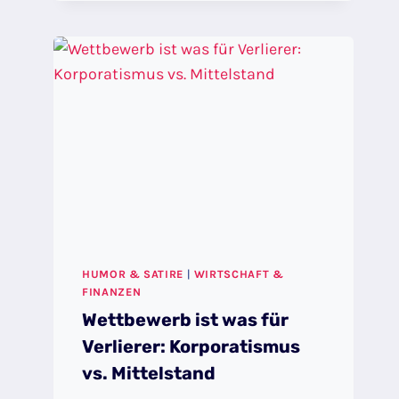
SO
VIELE
MENSCHEN
IM
WESTEN
IHRE
EIGENE
ZERSTÖRUNG
UNTERSTÜTZEN
HUMOR & SATIRE
|
WIRTSCHAFT &
FINANZEN
Wettbewerb ist was für
Verlierer: Korporatismus
vs. Mittelstand