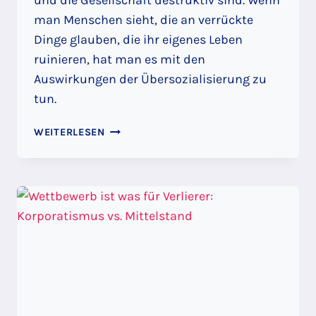
und die Gesellschaft destruktiv sind. Wenn
man Menschen sieht, die an verrückte
Dinge glauben, die ihr eigenes Leben
ruinieren, hat man es mit den
Auswirkungen der Übersozialisierung zu
tun.
ÜBERSOZIALISIERUNG
WEITERLESEN
–
WARUM
SO
VIELE
MENSCHEN
IM
WESTEN
IHRE
EIGENE
ZERSTÖRUNG
UNTERSTÜTZEN