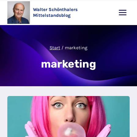
Zum
Walter Schönthalers
Inhalt
Mittelstandsblog
springen
Start
/
marketing
marketing