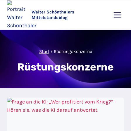
Zum
Inhalt
Walter Schönthalers
Mittelstandsblog
springen
Start
/
Rüstungskonzerne
Rüstungskonzerne