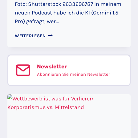
Foto: Shutterstock 2633696787 In meinem
neuen Podcast habe ich die KI (Gemini 1.5
Pro) gefragt, wer…
FRAGE
WEITERLESEN
AN
DIE
KI:
„WER
Newsletter
PROFITIERT
Abonnieren Sie meinen Newsletter
VOM
KRIEG?“
–
HÖREN
SIE,
WAS
DIE
KI
DARAUF