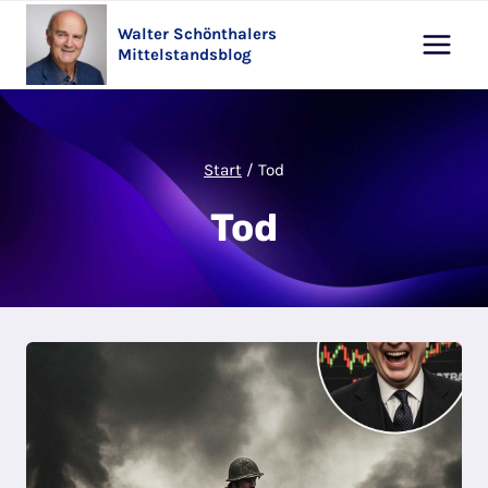
Zum
Walter Schönthalers
Inhalt
Mittelstandsblog
springen
Start
/
Tod
Tod