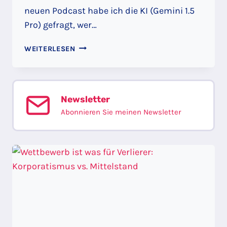
neuen Podcast habe ich die KI (Gemini 1.5
Pro) gefragt, wer…
FRAGE
WEITERLESEN
AN
DIE
KI:
„WER
Newsletter
PROFITIERT
Abonnieren Sie meinen Newsletter
VOM
KRIEG?“
–
HÖREN
SIE,
WAS
DIE
KI
DARAUF
ANTWORTET.