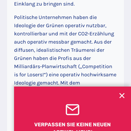
Einklang zu bringen sind.
Politische Unternehmen haben die
Ideologie der Grünen operativ nutzbar,
kontrollierbar und mit der CO2-Erzählung
auch operativ messbar gemacht. Aus der
diffusen, idealistischen Träumerei der
Grünen haben die Profis aus der
Milliardärs-Planwirtschaft („Competition
is for Losers!“) eine operativ hochwirksame
Ideologie gemacht. Mit dem
„ausschließlich menschengemachten
Klimawandel“ und dem Green Washing-
Ablasshandel der Klimazertifikate und
CO2-Steuern haben sie das größte und
profitabelste Geschäftsmodell, dass es je
VERPASSEN SIE KEINE NEUEN