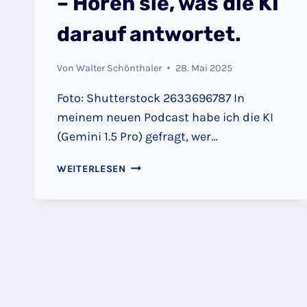
– Hören sie, was die KI
darauf antwortet.
Von
Walter Schönthaler
28. Mai 2025
Foto: Shutterstock 2633696787 In
meinem neuen Podcast habe ich die KI
(Gemini 1.5 Pro) gefragt, wer…
FRAGE
WEITERLESEN
AN
DIE
KI:
„WER
PROFITIERT
VOM
KRIEG?“
–