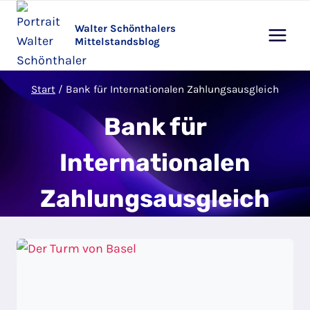
Zum
Inhalt
Walter Schönthalers
Mittelstandsblog
springen
Start
/
Bank für Internationalen Zahlungsausgleich
Bank für
Internationalen
Zahlungsausgleich